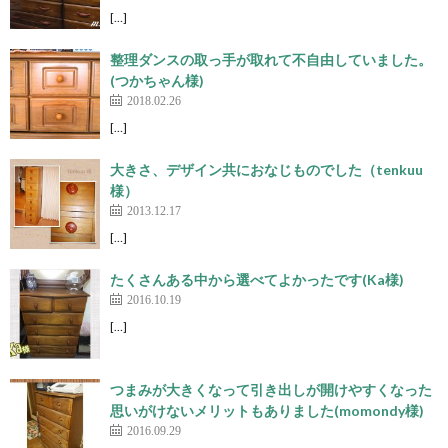
[…]
整理ダンスの取っ手が取れて不自由していました。
(つかちゃん様)
2018.02.26
[…]
大きさ、デザイン共におなじものでした（tenkuu
様）
2013.12.17
[…]
たくさんある中から選べてよかったです(Ka様)
2016.10.19
[…]
つまみが大きくなって引き出しが開けやすくなった
思いがけないメリットもありました(momondy様)
2016.09.29