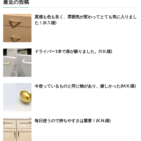
最近の投稿
質感も色も良く、雰囲気が変わってとても気に入りまし
た！(K.T.様)
ドライバー1本で扉が蘇りました。(Y.K.様)
今使っているものと同じ物があり、嬉しかった(M.K.様)
毎日使うので持ちやすさは重要！(K.N.様)