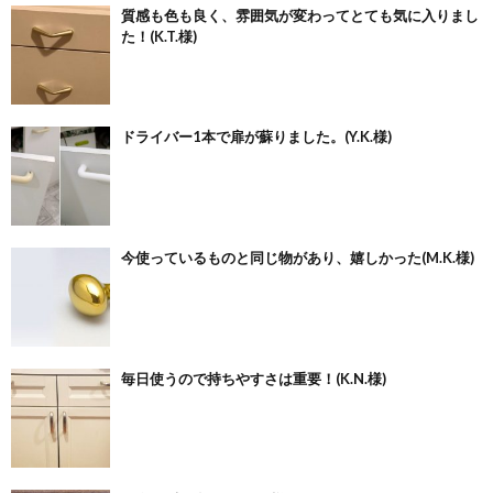
質感も色も良く、雰囲気が変わってとても気に入りまし
た！(K.T.様)
ドライバー1本で扉が蘇りました。(Y.K.様)
今使っているものと同じ物があり、嬉しかった(M.K.様)
毎日使うので持ちやすさは重要！(K.N.様)