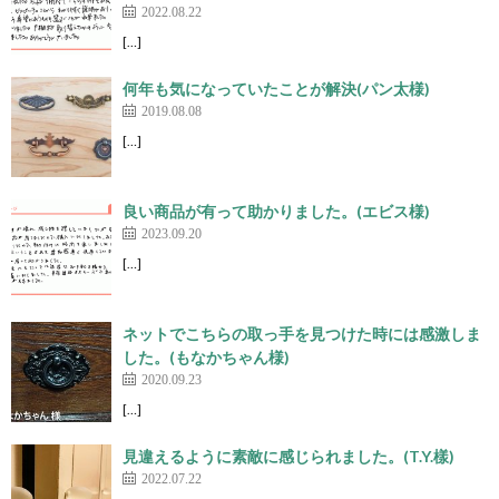
2022.08.22
[…]
何年も気になっていたことが解決(パン太様)
2019.08.08
[…]
良い商品が有って助かりました。(エビス様)
2023.09.20
[…]
ネットでこちらの取っ手を見つけた時には感激しま
した。(もなかちゃん様)
2020.09.23
[…]
見違えるように素敵に感じられました。(T.Y.樣)
2022.07.22