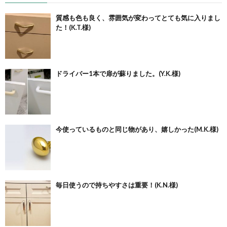
質感も色も良く、雰囲気が変わってとても気に入りまし
た！(K.T.様)
ドライバー1本で扉が蘇りました。(Y.K.様)
今使っているものと同じ物があり、嬉しかった(M.K.様)
毎日使うので持ちやすさは重要！(K.N.様)