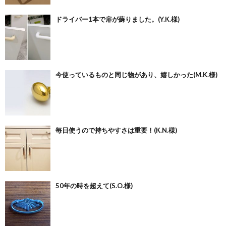
ドライバー1本で扉が蘇りました。(Y.K.様)
今使っているものと同じ物があり、嬉しかった(M.K.様)
毎日使うので持ちやすさは重要！(K.N.様)
50年の時を超えて(S.O.様)