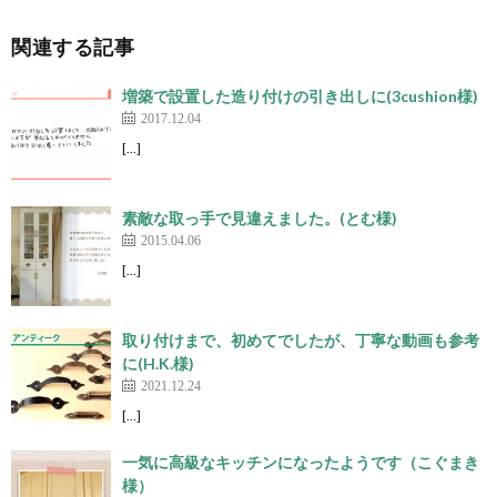
関連する記事
増築で設置した造り付けの引き出しに(3cushion様)
2017.12.04
[…]
素敵な取っ手で見違えました。(とむ様)
2015.04.06
[…]
取り付けまで、初めてでしたが、丁寧な動画も参考
に(H.K.様)
2021.12.24
[…]
一気に高級なキッチンになったようです（こぐまき
様）