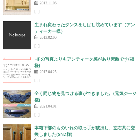
2013.11.06
[…]
生まれ変わったタンスをしばし眺めています（アン
ティーカー様）
2013.02.06
[…]
HPの写真よりもアンティーク感があり素敵です(福
様)
2017.04.25
[…]
全く同じ物を見つける事ができました。(元気ジージ
様)
2021.04.01
[…]
本箱下部のものいれの取っ手が破損し、左右共に交
換しました(SNZ様)