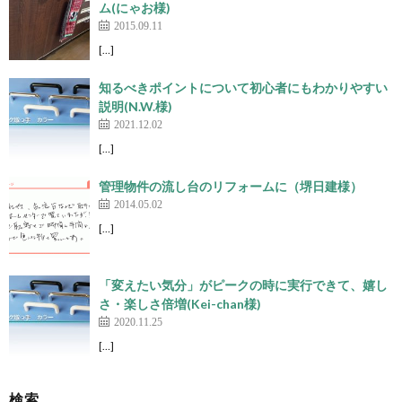
ム(にゃお様)
2015.09.11
[…]
知るべきポイントについて初心者にもわかりやすい
説明(N.W.様)
2021.12.02
[…]
管理物件の流し台のリフォームに（堺日建様）
2014.05.02
[…]
「変えたい気分」がピークの時に実行できて、嬉し
さ・楽しさ倍増(Kei-chan様)
2020.11.25
[…]
検索