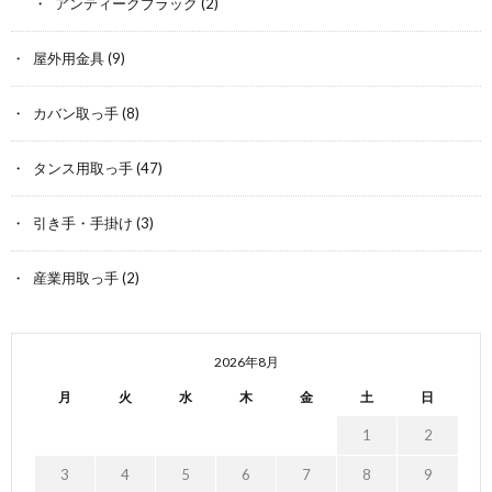
アンティークブラック
(2)
屋外用金具
(9)
カバン取っ手
(8)
タンス用取っ手
(47)
引き手・手掛け
(3)
産業用取っ手
(2)
2026年8月
月
火
水
木
金
土
日
1
2
3
4
5
6
7
8
9