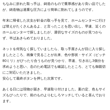
ちなみに折れた取っ手は、鋳造のもので重厚感があり良い品でした
が、鋳造物は過重な圧力により簡単に割れてしまうのです。
年末に帰省した次女が針金の取っ手を見て、ホームセンターに行け
ば替えがたくさんあるよ、と言ったことを思い出し、早速、近くの
ホームセンターで探しましたが、適切なサイズのものが見つから
ず、半ばあきらめておりました。
ネットを何気なく探していましたら、取っ手屋さんが目に入り探し
ましたところ、画像で見ることが出来、色や形状・サイズ（ピッチ
80ミリ）がぴったり合うものが見つかり、早速、引き出し3個分を
求めようと思い、念のため電話でも確認したところ、とても御親切
にご対応いただきました。
安心して最終ボタンを押した次第です。
あくる日には現物が届き、早速取り付けました。案の定、色もサイ
ズもぴったりで、前のものよりむしろマッチしていると喜んでおり
ます。