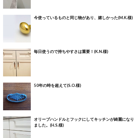
今使っているものと同じ物があり、嬉しかった(M.K.様)
毎日使うので持ちやすさは重要！(K.N.様)
50年の時を超えて(S.O.様)
オリーブハンドルとフックにしてキッチンが綺麗になり
ました。(H.S.様)