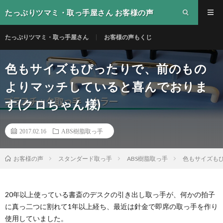
たっぷりツマミ・取っ手屋さん お客様の声
たっぷりツマミ・取っ手屋さん
お客様の声もくじ
色もサイズもぴったりで、前のもの
よりマッチしていると喜んでおりま
す(クロちゃん様)
2017.02.16
ABS樹脂取っ手
スタンダード取っ手
ABS樹脂取っ手
色もサイズも
お客様の声
20年以上使っている書斎のデスクの引き出し取っ手が、何かの拍子
に真っ二つに割れて1年以上経ち、最近は針金で即席の取っ手を作り
使用していました。