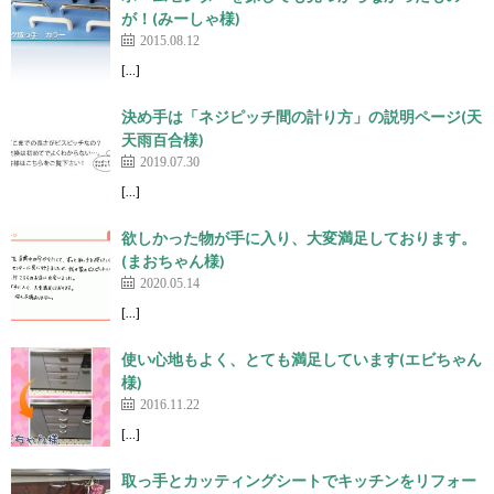
が！(みーしゃ様)
2015.08.12
[…]
決め手は「ネジピッチ間の計り方」の説明ページ(天
天雨百合様)
2019.07.30
[…]
欲しかった物が手に入り、大変満足しております。
(まおちゃん様)
2020.05.14
[…]
使い心地もよく、とても満足しています(エビちゃん
様)
2016.11.22
[…]
取っ手とカッティングシートでキッチンをリフォー