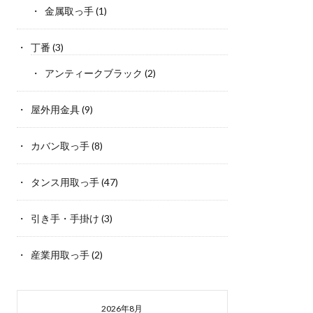
金属取っ手
(1)
丁番
(3)
アンティークブラック
(2)
屋外用金具
(9)
カバン取っ手
(8)
タンス用取っ手
(47)
引き手・手掛け
(3)
産業用取っ手
(2)
2026年8月