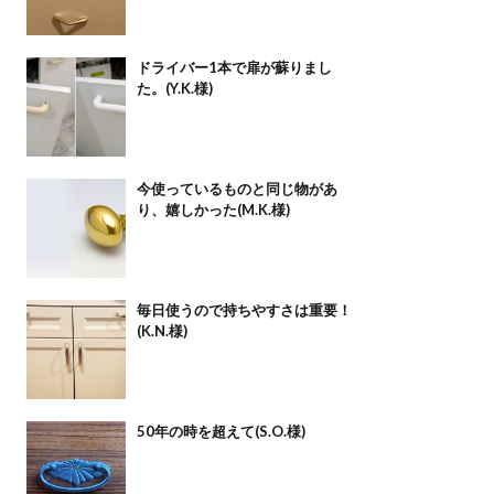
ドライバー1本で扉が蘇りまし
た。(Y.K.様)
今使っているものと同じ物があ
り、嬉しかった(M.K.様)
毎日使うので持ちやすさは重要！
(K.N.様)
50年の時を超えて(S.O.様)