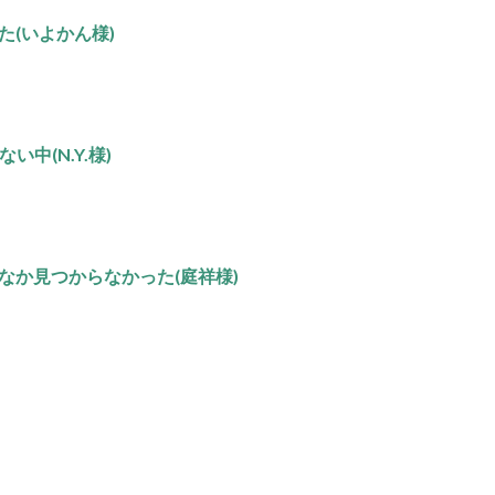
(いよかん様)
い中(N.Y.様)
なか見つからなかった(庭祥様)