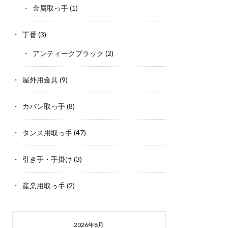
金属取っ手
(1)
丁番
(3)
アンティークブラック
(2)
屋外用金具
(9)
カバン取っ手
(8)
タンス用取っ手
(47)
引き手・手掛け
(3)
産業用取っ手
(2)
2026年8月