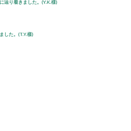
り着きました。(Y.K.様)
た。(T.Y.樣)