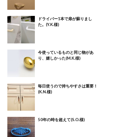
ドライバー1本で扉が蘇りまし
た。(Y.K.様)
今使っているものと同じ物があ
り、嬉しかった(M.K.様)
毎日使うので持ちやすさは重要！
(K.N.様)
50年の時を超えて(S.O.様)