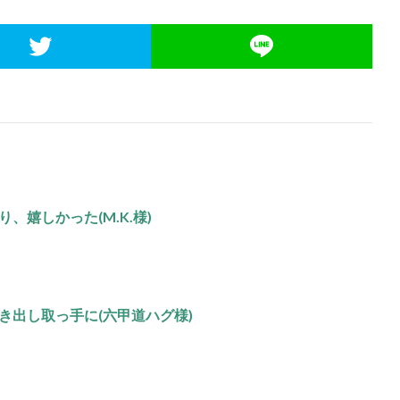
、嬉しかった(M.K.様)
き出し取っ手に(六甲道ハグ様)