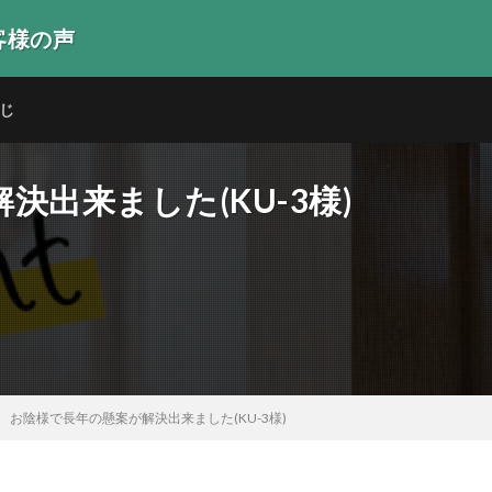
客様の声
生の声
じ
出来ました(KU-3様)
お陰様で長年の懸案が解決出来ました(KU-3様)