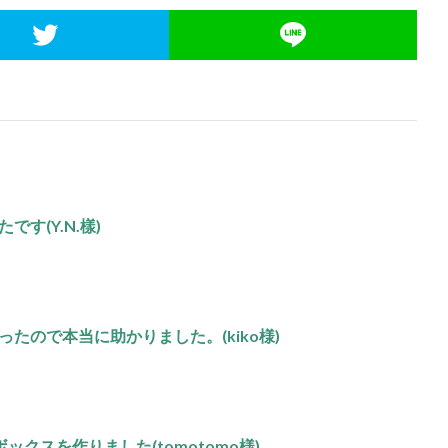
す(Y.N.樣)
たので本当に助かりました。(kiko様)
ックスを作りました(tomotomo様)