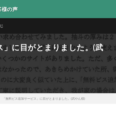
客様の声
生の声
じ
ス」に目がとまりました。(武
「無料ビス追加サービス」に目がとまりました。(武やん様)