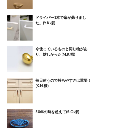
ドライバー1本で扉が蘇りまし
た。(Y.K.様)
今使っているものと同じ物があ
り、嬉しかった(M.K.様)
毎日使うので持ちやすさは重要！
(K.N.様)
50年の時を超えて(S.O.様)