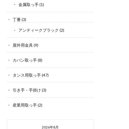
金属取っ手
(1)
丁番
(3)
アンティークブラック
(2)
屋外用金具
(9)
カバン取っ手
(8)
タンス用取っ手
(47)
引き手・手掛け
(3)
産業用取っ手
(2)
2026年8月