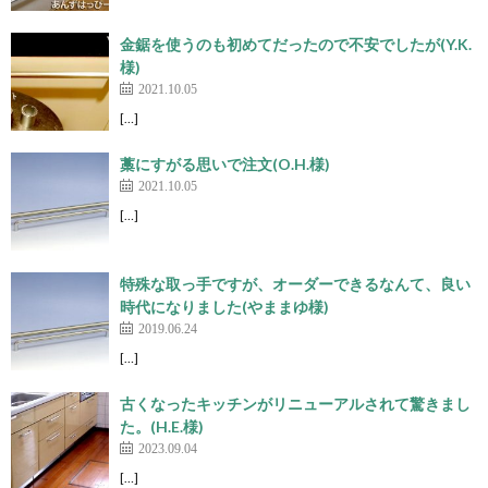
金鋸を使うのも初めてだったので不安でしたが(Y.K.
様)
2021.10.05
[…]
藁にすがる思いで注文(O.H.様)
2021.10.05
[…]
特殊な取っ手ですが、オーダーできるなんて、良い
時代になりました(やままゆ様)
2019.06.24
[…]
古くなったキッチンがリニューアルされて驚きまし
た。(H.E.様)
2023.09.04
[…]