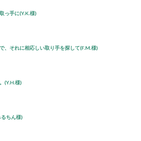
手に(Y.K.様)
、それに相応しい取り手を探して(F.M.様)
Y.H.様)
るちん様)