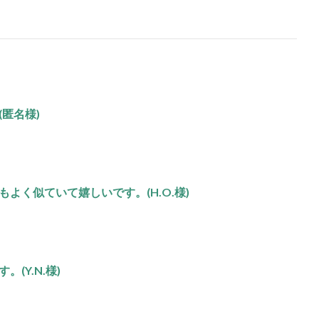
匿名様)
よく似ていて嬉しいです。(H.O.様)
(Y.N.様)