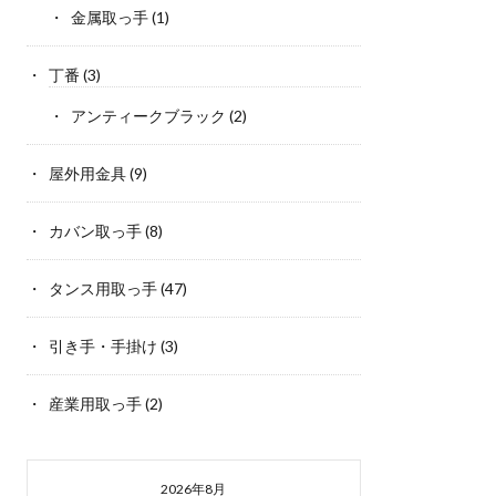
金属取っ手
(1)
丁番
(3)
アンティークブラック
(2)
屋外用金具
(9)
カバン取っ手
(8)
タンス用取っ手
(47)
引き手・手掛け
(3)
産業用取っ手
(2)
2026年8月