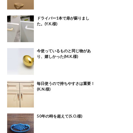
ドライバー1本で扉が蘇りまし
た。(Y.K.様)
今使っているものと同じ物があ
り、嬉しかった(M.K.様)
毎日使うので持ちやすさは重要！
(K.N.様)
50年の時を超えて(S.O.様)