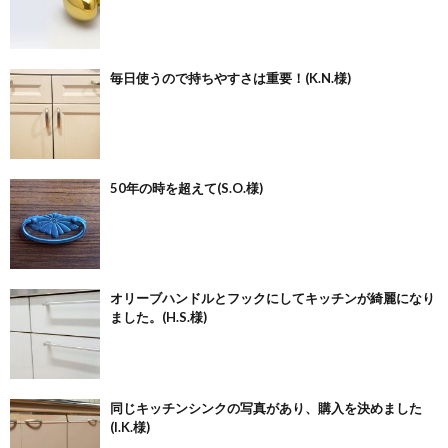
毎日使うので持ちやすさは重要！(K.N.様)
50年の時を超えて(S.O.様)
オリーブハンドルとフックにしてキッチンが綺麗になり
ました。(H.S.様)
同じキッチンシンクの写真があり、購入を決めました
(I.K.様)