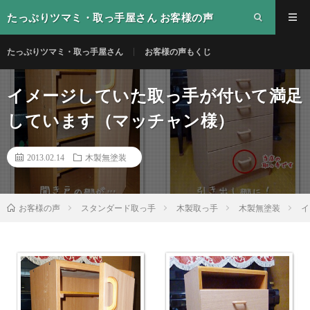
たっぷりツマミ・取っ手屋さん お客様の声
たっぷりツマミ・取っ手屋さん
お客様の声もくじ
イメージしていた取っ手が付いて満足
しています（マッチャン様）
2013.02.14
木製無塗装
スタンダード取っ手
木製取っ手
木製無塗装
イ
お客様の声