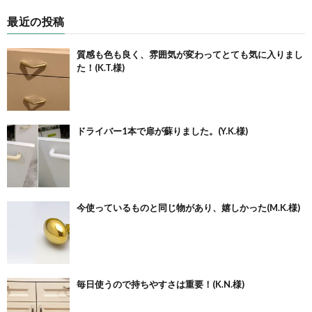
最近の投稿
質感も色も良く、雰囲気が変わってとても気に入りまし
た！(K.T.様)
ドライバー1本で扉が蘇りました。(Y.K.様)
今使っているものと同じ物があり、嬉しかった(M.K.様)
毎日使うので持ちやすさは重要！(K.N.様)