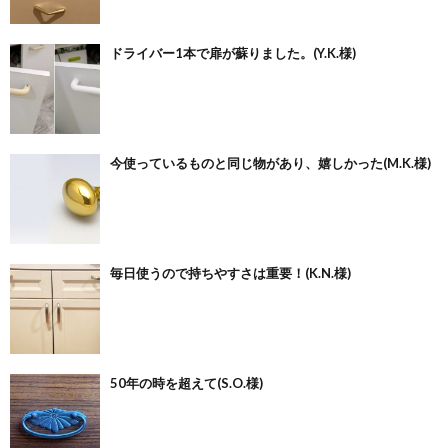
ドライバー1本で扉が蘇りました。(Y.K.様)
今使っているものと同じ物があり、嬉しかった(M.K.様)
毎日使うので持ちやすさは重要！(K.N.様)
50年の時を超えて(S.O.様)