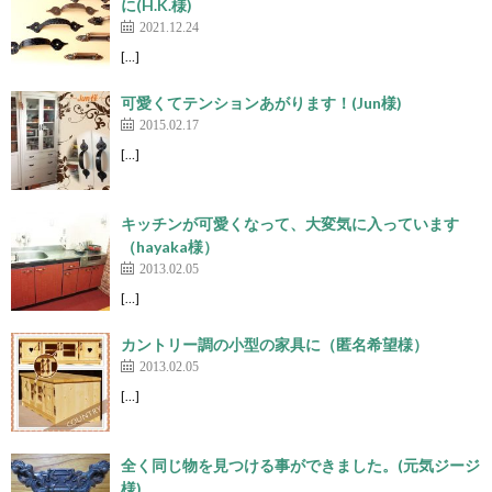
に(H.K.様)
2021.12.24
[…]
可愛くてテンションあがります！(Jun様)
2015.02.17
[…]
キッチンが可愛くなって、大変気に入っています
（hayaka様）
2013.02.05
[…]
カントリー調の小型の家具に（匿名希望様）
2013.02.05
[…]
全く同じ物を見つける事ができました。(元気ジージ
様)