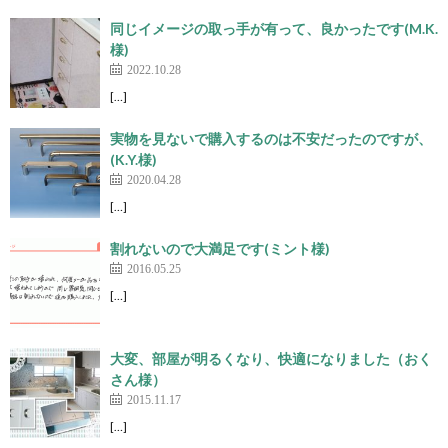
同じイメージの取っ手が有って、良かったです(M.K.
様)
2022.10.28
[…]
実物を見ないで購入するのは不安だったのですが、
(K.Y.様)
2020.04.28
[…]
割れないので大満足です(ミント様)
2016.05.25
[…]
大変、部屋が明るくなり、快適になりました（おく
さん様）
2015.11.17
[…]