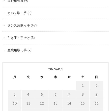
屋外用金具
(9)
カバン取っ手
(8)
タンス用取っ手
(47)
引き手・手掛け
(3)
産業用取っ手
(2)
2026年8月
月
火
水
木
金
土
日
1
2
3
4
5
6
7
8
9
10
11
12
13
14
15
16