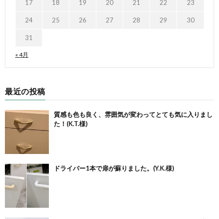
17
18
19
20
21
22
23
24
25
26
27
28
29
30
31
« 4月
最近の投稿
質感も色も良く、雰囲気が変わってとても気に入りまし
た！(K.T.様)
ドライバー1本で扉が蘇りました。(Y.K.様)