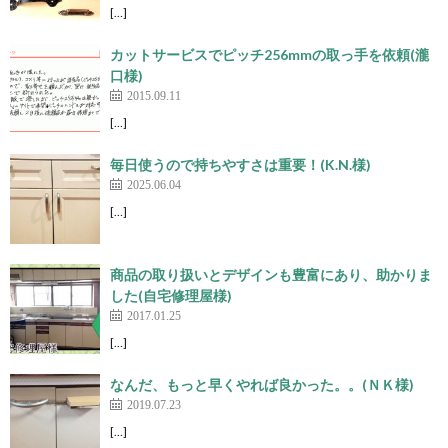
[…]
カットサービスでピッチ256mmの取っ手を依頼(瀧
口様)
2015.09.11
[…]
毎日使うので持ちやすさは重要！(K.N.様)
2025.06.04
[…]
商品の取り扱いとデザインも豊富にあり、助かりま
した(自宅修理屋様)
2017.01.25
[…]
なんだ、もっと早くやれば良かった。。(ＮＫ様)
2019.07.23
[…]