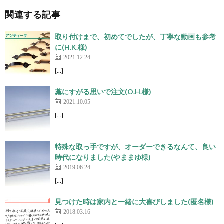
関連する記事
取り付けまで、初めてでしたが、丁寧な動画も参考
に(H.K.様)
2021.12.24
[…]
藁にすがる思いで注文(O.H.様)
2021.10.05
[…]
特殊な取っ手ですが、オーダーできるなんて、良い
時代になりました(やままゆ様)
2019.06.24
[…]
見つけた時は家内と一緒に大喜びしました(匿名様)
2018.03.16