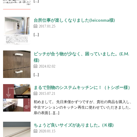
[…]
台所仕事が楽しくなりました(leiconma様)
2017.01.25
[…]
ピッチが合う物が少なく、困っていました。(E.M.
様)
2024.02.02
[…]
まるで別物のシステムキッチンに！（トシボー様）
2015.07.21
初めまして。 先日来僅かずつですが、貴社の商品を購入し、
中古マンションのキッチン再生に使わせていただきました。
扉の表面 […][…]
ちょうど良いサイズがありました。(Ｋ様)
2020.01.15