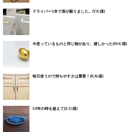
ドライバー1本で扉が蘇りました。(Y.K.様)
今使っているものと同じ物があり、嬉しかった(M.K.様)
毎日使うので持ちやすさは重要！(K.N.様)
50年の時を超えて(S.O.様)