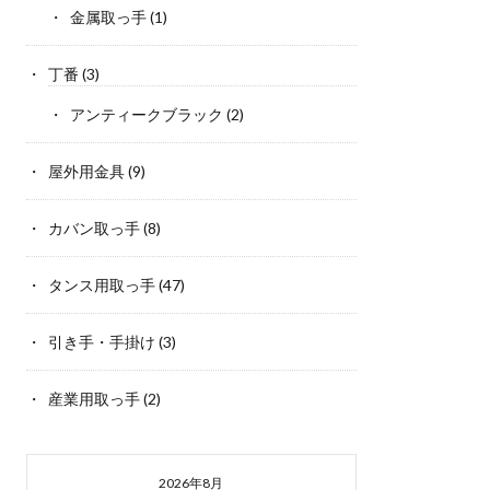
金属取っ手
(1)
丁番
(3)
アンティークブラック
(2)
屋外用金具
(9)
カバン取っ手
(8)
タンス用取っ手
(47)
引き手・手掛け
(3)
産業用取っ手
(2)
2026年8月