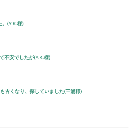
Y.K.様)
安でしたが(Y.K.様)
も古くなり、探していました(三浦様)