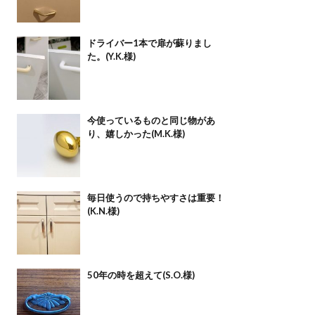
ドライバー1本で扉が蘇りまし
た。(Y.K.様)
今使っているものと同じ物があ
り、嬉しかった(M.K.様)
毎日使うので持ちやすさは重要！
(K.N.様)
50年の時を超えて(S.O.様)