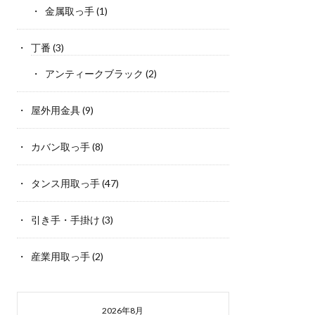
金属取っ手
(1)
丁番
(3)
アンティークブラック
(2)
屋外用金具
(9)
カバン取っ手
(8)
タンス用取っ手
(47)
引き手・手掛け
(3)
産業用取っ手
(2)
2026年8月