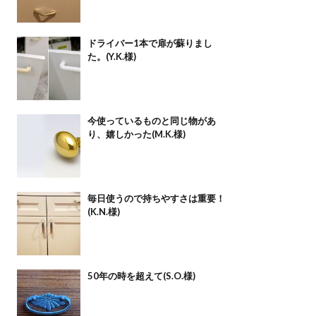
ドライバー1本で扉が蘇りまし
た。(Y.K.様)
今使っているものと同じ物があ
り、嬉しかった(M.K.様)
毎日使うので持ちやすさは重要！
(K.N.様)
50年の時を超えて(S.O.様)