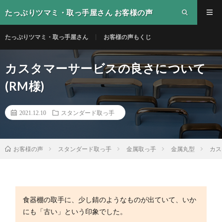
たっぷりツマミ・取っ手屋さん お客様の声
たっぷりツマミ・取っ手屋さん
お客様の声もくじ
カスタマーサービスの良さについて
(RM様)
2021.12.10
スタンダード取っ手
スタンダード取っ手
金属取っ手
金属丸型
カス
お客様の声
食器棚の取手に、少し錆のようなものが出ていて、いか
にも「古い」という印象でした。