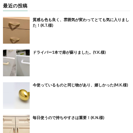
最近の投稿
質感も色も良く、雰囲気が変わってとても気に入りまし
た！(K.T.様)
ドライバー1本で扉が蘇りました。(Y.K.様)
今使っているものと同じ物があり、嬉しかった(M.K.様)
毎日使うので持ちやすさは重要！(K.N.様)