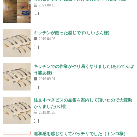
2021.09.13
[…]
キッチンが甦った感じです(しいさん様)
2019.04.08
[…]
キッチンでの作業がやり易くなりました(あわてんぼ
う婆あ様)
2016.09.01
[…]
注文すべきビスの品番を案内して頂いたので大変助
かりました(Ｋ様)
2019.01.29
[…]
違和感を感じなくてバッチリでした（トンコ様）