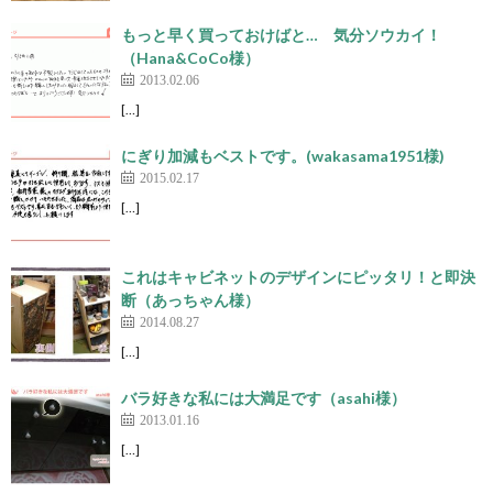
もっと早く買っておけばと… 気分ソウカイ！
（Hana&CoCo様）
2013.02.06
[…]
にぎり加減もベストです。(wakasama1951様)
2015.02.17
[…]
これはキャビネットのデザインにピッタリ！と即決
断（あっちゃん様）
2014.08.27
[…]
バラ好きな私には大満足です（asahi様）
2013.01.16
[…]