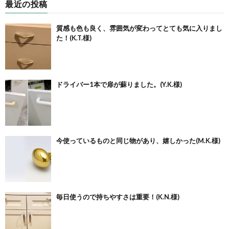
最近の投稿
質感も色も良く、雰囲気が変わってとても気に入りまし
た！(K.T.様)
ドライバー1本で扉が蘇りました。(Y.K.様)
今使っているものと同じ物があり、嬉しかった(M.K.様)
毎日使うので持ちやすさは重要！(K.N.様)