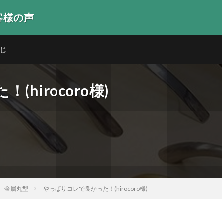
客様の声
生の声
じ
hirocoro様)
金属丸型
やっぱりコレで良かった！(hirocoro様)