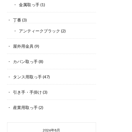
金属取っ手
(1)
丁番
(3)
アンティークブラック
(2)
屋外用金具
(9)
カバン取っ手
(8)
タンス用取っ手
(47)
引き手・手掛け
(3)
産業用取っ手
(2)
2026年8月