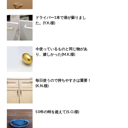
ドライバー1本で扉が蘇りまし
た。(Y.K.様)
今使っているものと同じ物があ
り、嬉しかった(M.K.様)
毎日使うので持ちやすさは重要！
(K.N.様)
50年の時を超えて(S.O.様)