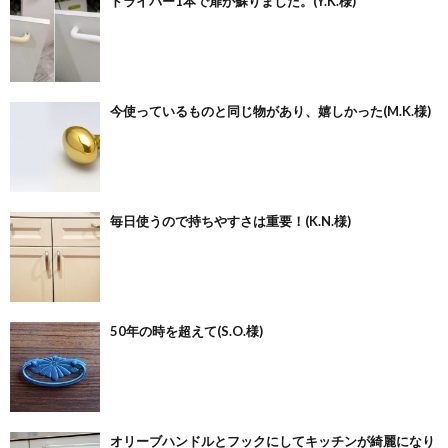
ドライバー1本で扉が蘇りました。(Y.K.様)
今使っているものと同じ物があり、嬉しかった(M.K.様)
毎日使うので持ちやすさは重要！(K.N.様)
50年の時を超えて(S.O.様)
オリーブハンドルとフックにしてキッチンが綺麗になり