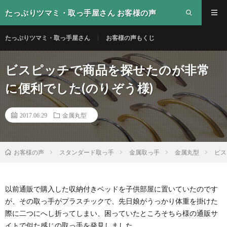
たっぷりツマミ・取っ手屋さん お客様の声
たっぷりツマミ・取っ手屋さん
お客様の声もくじ
ビスピッチで商品を探せたのが非常
に便利でした(のりぞう様)
2017.06.29
金属丸型
スタンダード取っ手
金属取っ手
金属丸型
ビス
お客様の声
以前通販で購入した収納付きベッドを子供部屋に置いていたのです
が、その取っ手がプラスチックで、先日娘がうっかり体重を掛けた
際に二つにへし折ってしまい、困っていたところそちら様の通販サ
イトで似た感じの取っ手を発見しました。