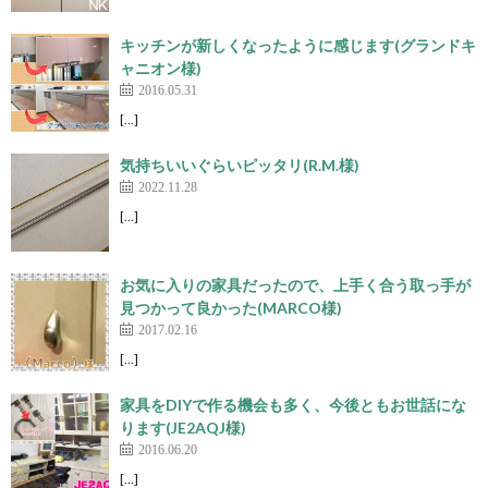
キッチンが新しくなったように感じます(グランドキ
ャニオン様)
2016.05.31
[…]
気持ちいいぐらいピッタリ(R.M.様)
2022.11.28
[…]
お気に入りの家具だったので、上手く合う取っ手が
見つかって良かった(MARCO様)
2017.02.16
[…]
家具をDIYで作る機会も多く、今後ともお世話にな
ります(JE2AQJ様)
2016.06.20
[…]