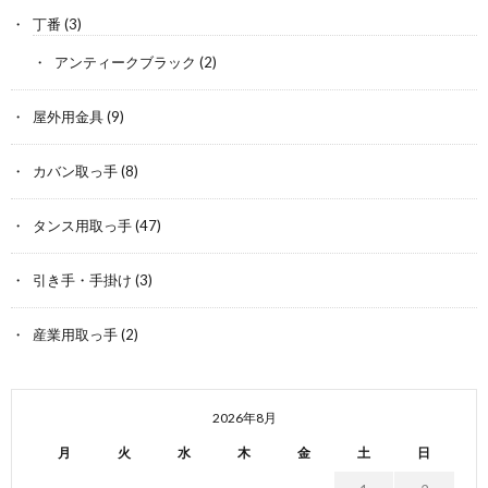
丁番
(3)
アンティークブラック
(2)
屋外用金具
(9)
カバン取っ手
(8)
タンス用取っ手
(47)
引き手・手掛け
(3)
産業用取っ手
(2)
2026年8月
月
火
水
木
金
土
日