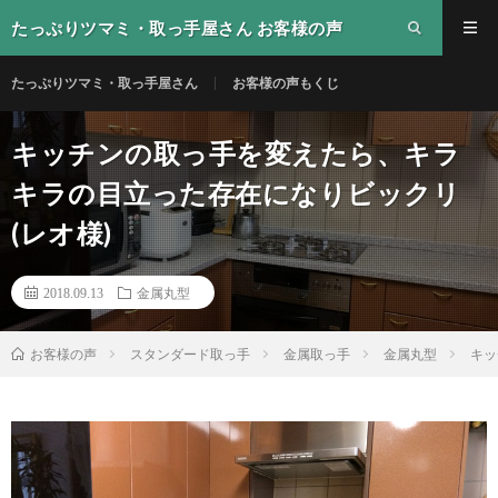
たっぷりツマミ・取っ手屋さん お客様の声
たっぷりツマミ・取っ手屋さん
お客様の声もくじ
キッチンの取っ手を変えたら、キラ
キラの目立った存在になりビックリ
(レオ様)
2018.09.13
金属丸型
スタンダード取っ手
金属取っ手
金属丸型
キッ
お客様の声