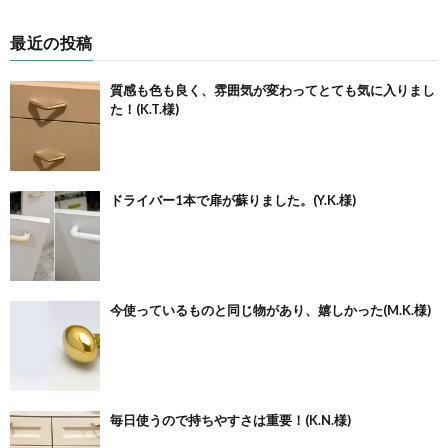
最近の投稿
質感も色も良く、雰囲気が変わってとても気に入りまし
た！(K.T.様)
ドライバー1本で扉が蘇りました。(Y.K.様)
今使っているものと同じ物があり、嬉しかった(M.K.様)
毎日使うので持ちやすさは重要！(K.N.様)