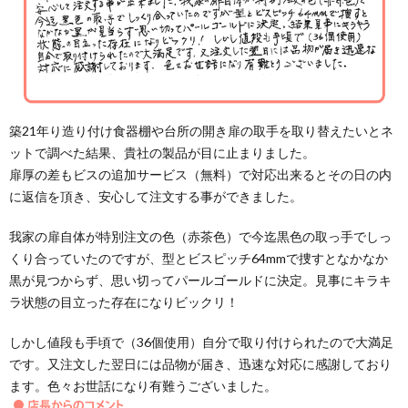
築21年り造り付け食器棚や台所の開き扉の取手を取り替えたいとネ
ットで調べた結果、貴社の製品が目に止まりました。
扉厚の差もビスの追加サービス（無料）で対応出来るとその日の内
に返信を頂き、安心して注文する事ができました。
我家の扉自体が特別注文の色（赤茶色）で今迄黒色の取っ手でしっ
くり合っていたのですが、型とビスピッチ64mmで捜すとなかなか
黒が見つからず、思い切ってパールゴールドに決定。見事にキラキ
ラ状態の目立った存在になりビックリ！
しかし値段も手頃で（36個使用）自分で取り付けられたので大満足
です。又注文した翌日には品物が届き、迅速な対応に感謝しており
ます。色々お世話になり有難うございました。