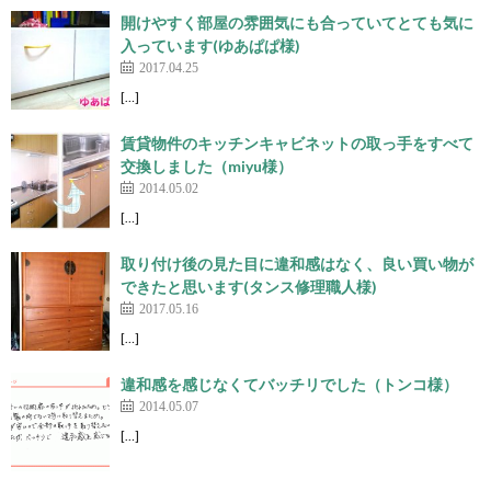
開けやすく部屋の雰囲気にも合っていてとても気に
入っています(ゆあぱぱ様)
2017.04.25
[…]
賃貸物件のキッチンキャビネットの取っ手をすべて
交換しました（miyu様）
2014.05.02
[…]
取り付け後の見た目に違和感はなく、良い買い物が
できたと思います(タンス修理職人様)
2017.05.16
[…]
違和感を感じなくてバッチリでした（トンコ様）
2014.05.07
[…]