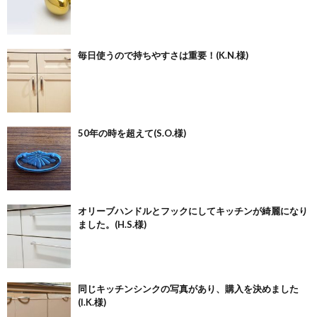
毎日使うので持ちやすさは重要！(K.N.様)
50年の時を超えて(S.O.様)
オリーブハンドルとフックにしてキッチンが綺麗になり
ました。(H.S.様)
同じキッチンシンクの写真があり、購入を決めました
(I.K.様)