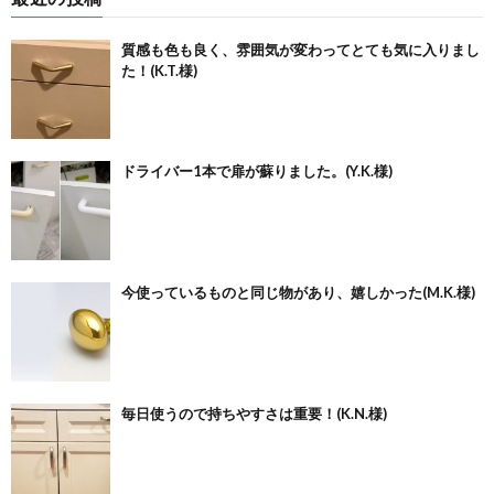
質感も色も良く、雰囲気が変わってとても気に入りまし
た！(K.T.様)
ドライバー1本で扉が蘇りました。(Y.K.様)
今使っているものと同じ物があり、嬉しかった(M.K.様)
毎日使うので持ちやすさは重要！(K.N.様)