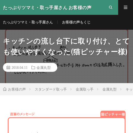
たっぷりツマミ・取っ手屋さん お客様の声
たっぷりツマミ・取っ手屋さん
お客様の声もくじ
キッチンの流し台下に取り付け、とて
も使いやすくなった(猫ピッチャー様)
2018.04.11
金属丸型
スタンダード取っ手
金属取っ手
金属丸型
キッ
お客様の声