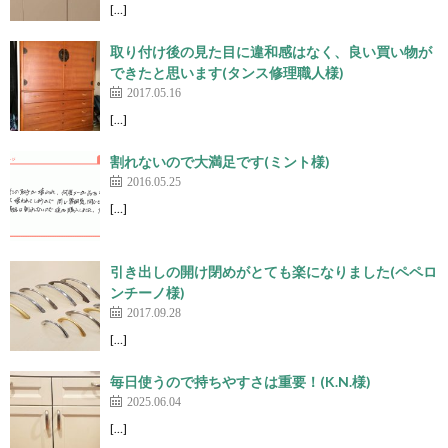
[…]
取り付け後の見た目に違和感はなく、良い買い物が
できたと思います(タンス修理職人様)
2017.05.16
[…]
割れないので大満足です(ミント様)
2016.05.25
[…]
引き出しの開け閉めがとても楽になりました(ペペロ
ンチーノ様)
2017.09.28
[…]
毎日使うので持ちやすさは重要！(K.N.様)
2025.06.04
[…]