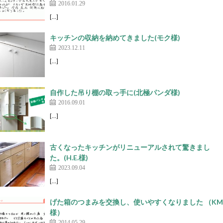
2016.01.29
[…]
キッチンの収納を納めてきました(モク様)
2023.12.11
[…]
自作した吊り棚の取っ手に(北極パンダ様)
2016.09.01
[…]
古くなったキッチンがリニューアルされて驚きまし
た。(H.E.様)
2023.09.04
[…]
げた箱のつまみを交換し、使いやすくなりました （KM
様）
2014.05.29