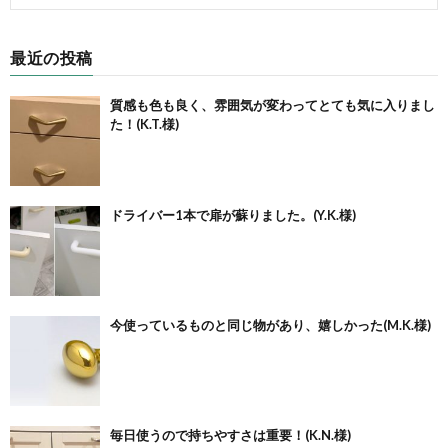
最近の投稿
質感も色も良く、雰囲気が変わってとても気に入りまし
た！(K.T.様)
ドライバー1本で扉が蘇りました。(Y.K.様)
今使っているものと同じ物があり、嬉しかった(M.K.様)
毎日使うので持ちやすさは重要！(K.N.様)