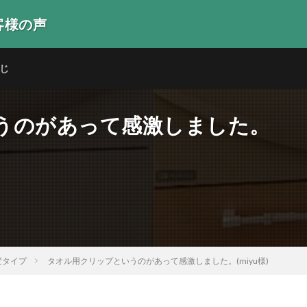
客様の声
生の声
じ
うのがあって感激しました。
変タイプ
タオル用クリップというのがあって感激しました。(miyu様)