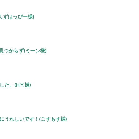
んずはっぴー様)
見つからず(ミーン様)
。(H.Y.様)
にうれしいです！(こすもす様)