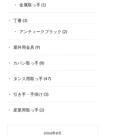
金属取っ手
(1)
丁番
(3)
アンティークブラック
(2)
屋外用金具
(9)
カバン取っ手
(8)
タンス用取っ手
(47)
引き手・手掛け
(3)
産業用取っ手
(2)
2026年8月