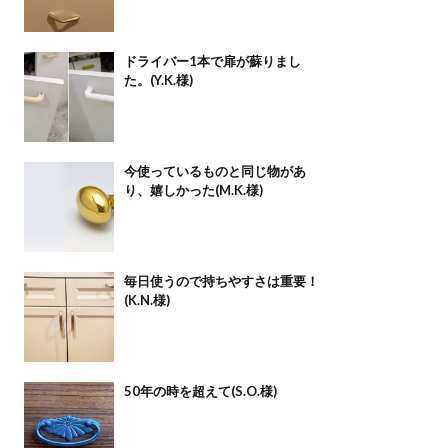
ドライバー1本で扉が蘇りまし
た。(Y.K.様)
今使っているものと同じ物があ
り、嬉しかった(M.K.様)
毎日使うので持ちやすさは重要！
(K.N.様)
50年の時を超えて(S.O.様)