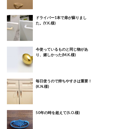
ドライバー1本で扉が蘇りまし
た。(Y.K.様)
今使っているものと同じ物があ
り、嬉しかった(M.K.様)
毎日使うので持ちやすさは重要！
(K.N.様)
50年の時を超えて(S.O.様)