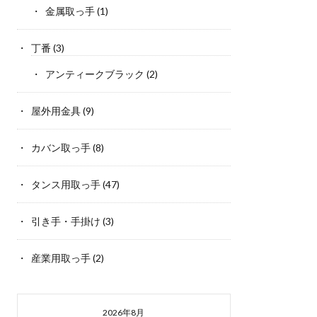
金属取っ手
(1)
丁番
(3)
アンティークブラック
(2)
屋外用金具
(9)
カバン取っ手
(8)
タンス用取っ手
(47)
引き手・手掛け
(3)
産業用取っ手
(2)
2026年8月