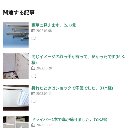
関連する記事
豪華に見えます。(S.T.様)
2022.03.08
[…]
同じイメージの取っ手が有って、良かったです(M.K.
様)
2022.10.28
[…]
折れたときはショックで不便でした。(H.Y.様)
2023.09.11
[…]
ドライバー1本で扉が蘇りました。(Y.K.様)
2025.10.17