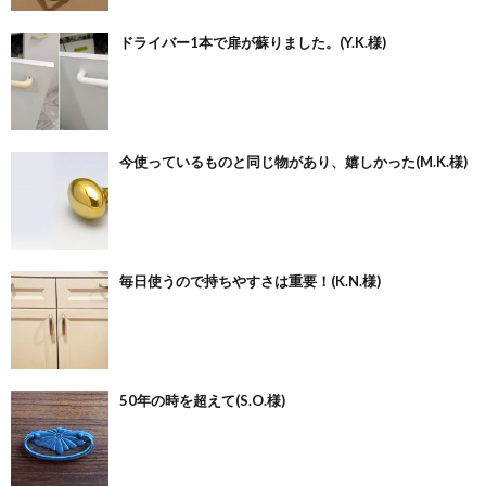
ドライバー1本で扉が蘇りました。(Y.K.様)
今使っているものと同じ物があり、嬉しかった(M.K.様)
毎日使うので持ちやすさは重要！(K.N.様)
50年の時を超えて(S.O.様)