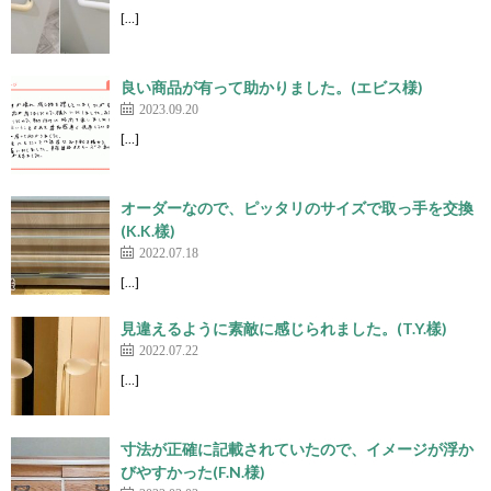
[…]
良い商品が有って助かりました。(エビス様)
2023.09.20
[…]
オーダーなので、ピッタリのサイズで取っ手を交換
(K.K.樣)
2022.07.18
[…]
見違えるように素敵に感じられました。(T.Y.樣)
2022.07.22
[…]
寸法が正確に記載されていたので、イメージが浮か
びやすかった(F.N.様)