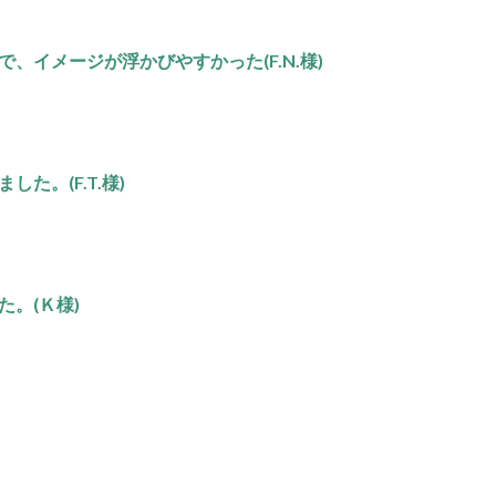
、イメージが浮かびやすかった(F.N.様)
た。(F.T.様)
。(Ｋ様)