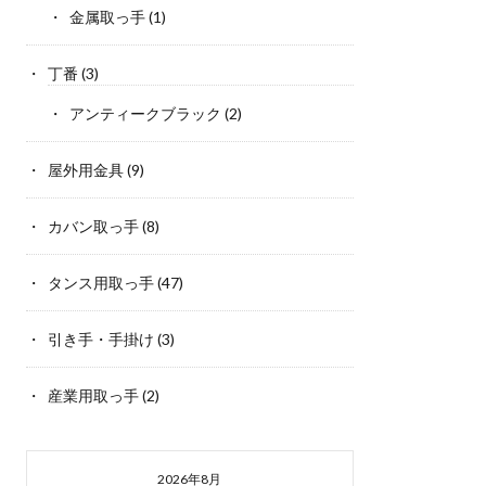
金属取っ手
(1)
丁番
(3)
アンティークブラック
(2)
屋外用金具
(9)
カバン取っ手
(8)
タンス用取っ手
(47)
引き手・手掛け
(3)
産業用取っ手
(2)
2026年8月