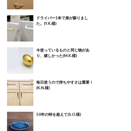
ドライバー1本で扉が蘇りまし
た。(Y.K.様)
今使っているものと同じ物があ
り、嬉しかった(M.K.様)
毎日使うので持ちやすさは重要！
(K.N.様)
50年の時を超えて(S.O.様)