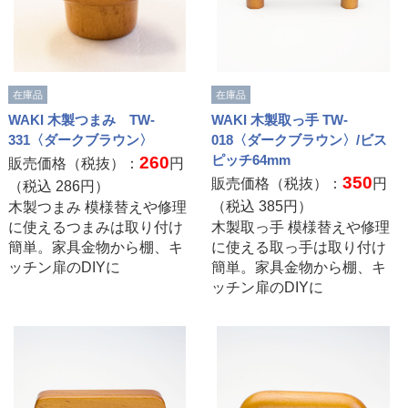
在庫品
在庫品
WAKI 木製つまみ TW-
WAKI 木製取っ手 TW-
331〈ダークブラウン〉
018〈ダークブラウン〉/ビス
ピッチ64mm
260
販売価格（税抜）：
円
350
販売価格（税抜）：
円
（税込
286
円）
（税込
385
円）
木製つまみ 模様替えや修理
に使えるつまみは取り付け
木製取っ手 模様替えや修理
簡単。家具金物から棚、キ
に使える取っ手は取り付け
ッチン扉のDIYに
簡単。家具金物から棚、キ
ッチン扉のDIYに