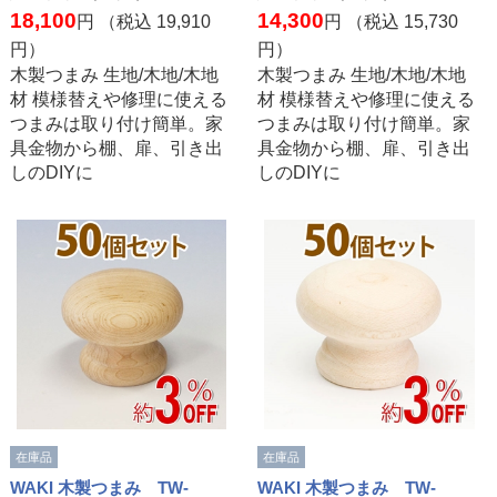
18,100
14,300
円 （税込
19,910
円 （税込
15,730
円）
円）
木製つまみ 生地/木地/木地
木製つまみ 生地/木地/木地
材 模様替えや修理に使える
材 模様替えや修理に使える
つまみは取り付け簡単。家
つまみは取り付け簡単。家
具金物から棚、扉、引き出
具金物から棚、扉、引き出
しのDIYに
しのDIYに
在庫品
在庫品
WAKI 木製つまみ TW-
WAKI 木製つまみ TW-