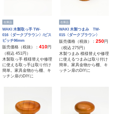
在庫品
在庫品
WAKI 木製取っ手 TW-
WAKI 木製つまみ TW-
016〈ダークブラウン〉/ビス
015〈ダークブラウン〉
ピッチ96mm
250
販売価格（税抜）：
円
410
販売価格（税抜）：
円
（税込
275
円）
（税込
451
円）
木製つまみ 模様替えや修理
木製取っ手 模様替えや修理
に使えるつまみは取り付け
に使える取っ手は取り付け
簡単。家具金物から棚、キ
簡単。家具金物から棚、キ
ッチン扉のDIYに
ッチン扉のDIYに