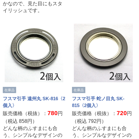
かなので、見た目にもスタ
イリッシュです。
在庫品
在庫品
フスマ引手 遠州丸 SK-816〈2
フスマ引手 蛇ノ目丸 SK-
個入〉
815〈2個入〉
780
720
販売価格（税抜）：
円
販売価格（税抜）：
円
（税込
858
円）
（税込
792
円）
どんな柄のふすまにも合
どんな柄のふすまにも合
う、シンプルなデザインの
う、シンプルなデザインの