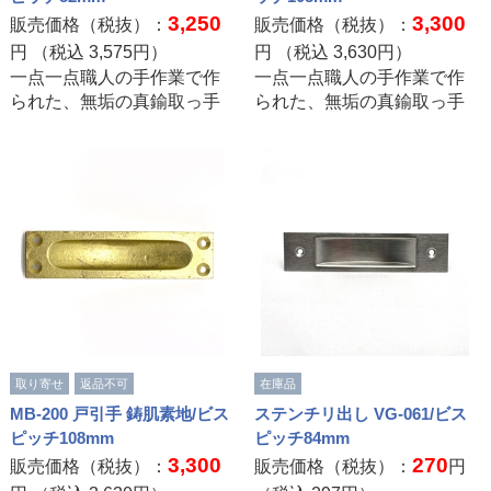
3,250
3,300
販売価格（税抜）：
販売価格（税抜）：
円 （税込
3,575
円）
円 （税込
3,630
円）
一点一点職人の手作業で作
一点一点職人の手作業で作
られた、無垢の真鍮取っ手
られた、無垢の真鍮取っ手
取り寄せ
返品不可
在庫品
MB-200 戸引手 鋳肌素地/ビス
ステンチリ出し VG-061/ビス
ピッチ108mm
ピッチ84mm
3,300
270
販売価格（税抜）：
販売価格（税抜）：
円