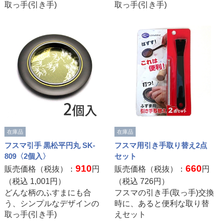
取っ手(引き手)
取っ手(引き手)
在庫品
在庫品
フスマ引手 黒松平円丸 SK-
フスマ用引き手取り替え2点
809〈2個入〉
セット
910
660
販売価格（税抜）：
円
販売価格（税抜）：
円
（税込
1,001
円）
（税込
726
円）
どんな柄のふすまにも合
フスマの引き手(取っ手)交換
う、シンプルなデザインの
時に、あると便利な取り替
取っ手(引き手)
えセット