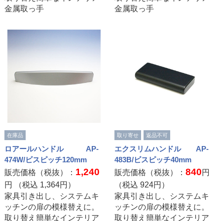
金属取っ手
金属取っ手
在庫品
取り寄せ
返品不可
ロアールハンドル AP-
エクスリムハンドル AP-
474W/ビスピッチ120mm
483B/ビスピッチ40mm
1,240
840
販売価格（税抜）：
販売価格（税抜）：
円
円 （税込
1,364
円）
（税込
924
円）
家具引き出し、システムキ
家具引き出し、システムキ
ッチンの扉の模様替えに。
ッチンの扉の模様替えに。
取り替え簡単なインテリア
取り替え簡単なインテリア