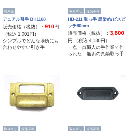
在庫品
取り寄せ
返品不可
デュアル引手 BH1168
HB-211 取っ手 黒染め/ビスピ
ッチ80mm
910
販売価格（税抜）：
円
3,800
販売価格（税抜）：
（税込
1,001
円）
円 （税込
4,180
円）
シンプルでどんな場所にも
合わせやすい引き手
一点一点職人の手作業で作
られた、無垢の真鍮取っ手
取り寄せ
返品不可
取り寄せ
返品不可