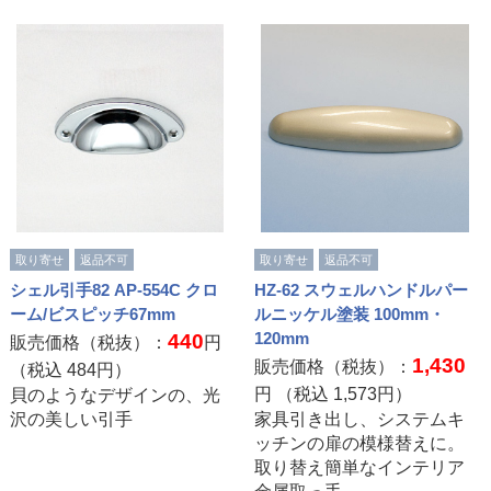
取り寄せ
返品不可
取り寄せ
返品不可
シェル引手82 AP-554C クロ
HZ-62 スウェルハンドルパー
ーム/ビスピッチ67mm
ルニッケル塗装 100mm・
120mm
440
販売価格（税抜）：
円
1,430
販売価格（税抜）：
（税込
484
円）
円 （税込
1,573
円）
貝のようなデザインの、光
沢の美しい引手
家具引き出し、システムキ
ッチンの扉の模様替えに。
取り替え簡単なインテリア