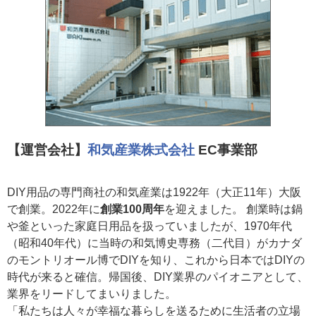
【運営会社】
和気産業株式会社
EC事業部
DIY用品の専門商社の和気産業は1922年（大正11年）大阪
で創業。2022年に
創業100周年
を迎えました。 創業時は鍋
や釜といった家庭日用品を扱っていましたが、1970年代
（昭和40年代）に当時の和気博史専務（二代目）がカナダ
のモントリオール博でDIYを知り、これから日本ではDIYの
時代が来ると確信。帰国後、DIY業界のパイオニアとして、
業界をリードしてまいりました。
「私たちは人々が幸福な暮らしを送るために生活者の立場