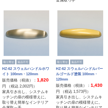
金属取っ手
取り寄せ
返品不可
取り寄せ
返品不可
HZ-62 スウェルハンドルホワ
HZ-62 スウェルハンドルパー
イト 100mm・120mm
ルゴールド塗装 100mm・
120mm
1,820
販売価格（税抜）：
1,430
販売価格（税抜）：
円 （税込
2,002
円）
円 （税込
1,573
円）
家具引き出し、システムキ
ッチンの扉の模様替えに。
家具引き出し、システムキ
取り替え簡単なインテリア
ッチンの扉の模様替えに。
金属取っ手
取り替え簡単なインテリア