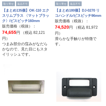
取り寄せ
返品不可
取り寄せ
返品不可
【まとめ135個】OK-110 エク
【まとめ180個】DJ-0270 リ
スリムプラス 〈マットブラッ
コハンドル/ビスピッチ96mm
ク〉/ビスピッチ160mm
販売価格（税抜）：
販売価格（税抜）：
74,520
円 （税込
81,972
74,655
円 （税込
82,121
円）
円）
滑らかな手触りが特徴で
つまみ部分の窪みがなだら
す。
かなので、見た目にもスタ
イリッシュです。