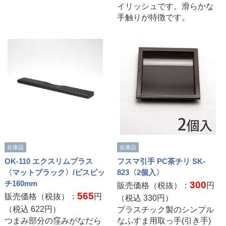
イリッシュです。滑らかな
手触りが特徴です。
在庫品
在庫品
OK-110 エクスリムプラス
フスマ引手 PC茶チリ SK-
〈マットブラック〉/ビスピッ
823〈2個入〉
チ160mm
300
販売価格（税抜）：
円
565
販売価格（税抜）：
円
（税込
330
円）
（税込
622
円）
プラスチック製のシンプル
つまみ部分の窪みがなだら
なふすま用取っ手(引き手)