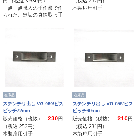
円 （税込
3,630
円）
（税込
297
円）
一点一点職人の手作業で作
木製扉用引手
られた、無垢の真鍮取っ手
在庫品
在庫品
ステンチリ出し VG-060/ビス
ステンチリ出し VG-059/ビス
ピッチ72mm
ピッチ60mm
230
210
販売価格（税抜）：
円
販売価格（税抜）：
円
（税込
253
円）
（税込
231
円）
木製扉用引手
木製扉用引手