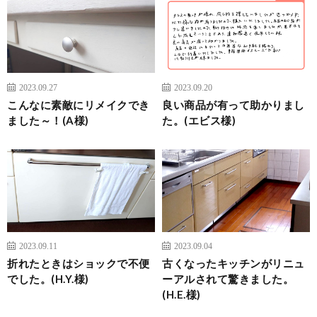
2023.09.27
2023.09.20
こんなに素敵にリメイクでき
良い商品が有って助かりまし
ました～！(A様)
た。(エビス様)
2023.09.11
2023.09.04
折れたときはショックで不便
古くなったキッチンがリニュ
でした。(H.Y.様)
ーアルされて驚きました。
(H.E.様)