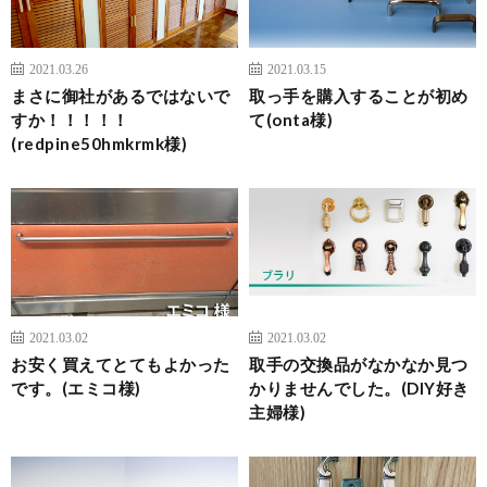
2021.03.26
2021.03.15
まさに御社があるではないで
取っ手を購入することが初め
すか！！！！！
て(onta様)
(redpine50hmkrmk様)
2021.03.02
2021.03.02
お安く買えてとてもよかった
取手の交換品がなかなか見つ
です。(エミコ様)
かりませんでした。(DIY好き
主婦様)