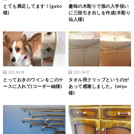
とても満足してます！(gako
趣味の木彫りで孫の入学祝い
様)
に三段引き出しを作成(木彫り
仙人様)
2021.06.08
2021.06.07
とっておきのワインをこのケ
タオル用クリップというのが
ースに入れて(コーギー紬様)
あって感激しました。(miyu
様)