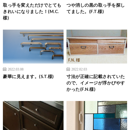
取っ手を変えただけでとても
つや消しの黒の取っ手を探し
きれいになりました！(M.C.
てました。(F.T.様)
樣)
2022.03.08
2022.02.03
豪華に見えます。(S.T.様)
寸法が正確に記載されていた
ので、イメージが浮かびやす
かった(F.N.様)