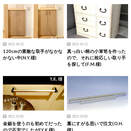
2021.10.25
2021.10.12
120cmの素敵な取手がなかな
真っ白い桐の小箪笥を作った
かない中(N.Y.様)
ので、それに相応しい取り手
を探して(F.M.様)
2021.10.05
2021.10.05
金鋸を使うのも初めてだった
藁にすがる思いで注文(O.H.
ので不安でしたが(Y.K.様)
様)