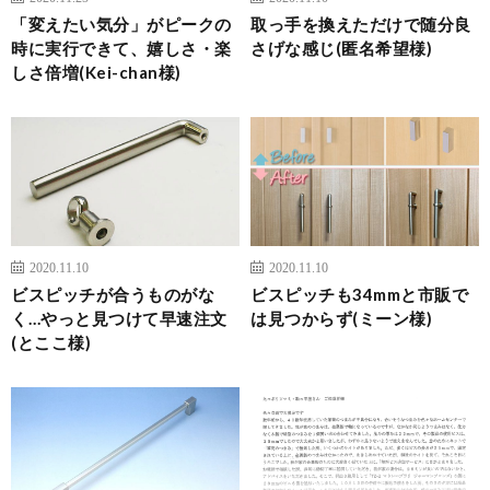
「変えたい気分」がピークの
取っ手を換えただけで随分良
時に実行できて、嬉しさ・楽
さげな感じ(匿名希望様)
しさ倍増(Kei-chan様)
2020.11.10
2020.11.10
ビスピッチが合うものがな
ビスピッチも34mmと市販で
く…やっと見つけて早速注文
は見つからず(ミーン様)
(とここ様)