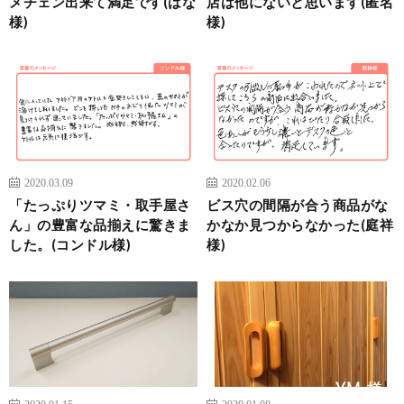
メチェン出来て満足です(はな
店は他にないと思います(匿名
様)
様)
2020.03.09
2020.02.06
「たっぷりツマミ・取手屋さ
ビス穴の間隔が合う商品がな
ん」の豊富な品揃えに驚きま
かなか見つからなかった(庭祥
した。(コンドル様)
様)