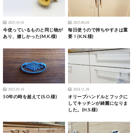
2025.10.16
2025.06.04
今使っているものと同じ物が
毎日使うので持ちやすさは重
あり、嬉しかった(M.K.様)
要！(K.N.様)
2025.05.16
2024.11.29
50年の時を超えて(S.O.様)
オリーブハンドルとフックに
してキッチンが綺麗になりま
した。(H.S.様)