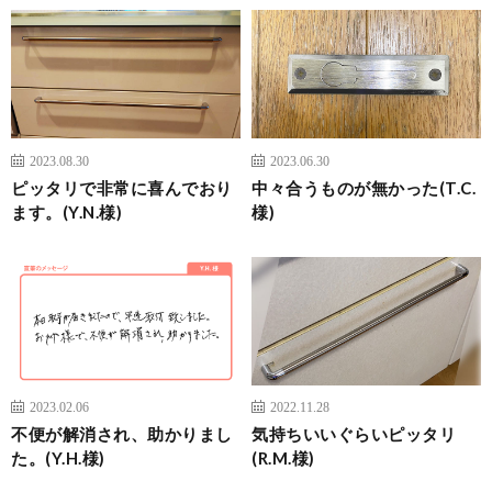
2023.08.30
2023.06.30
ピッタリで非常に喜んでおり
中々合うものが無かった(T.C.
ます。(Y.N.様)
様)
2023.02.06
2022.11.28
不便が解消され、助かりまし
気持ちいいぐらいピッタリ
た。(Y.H.様)
(R.M.様)