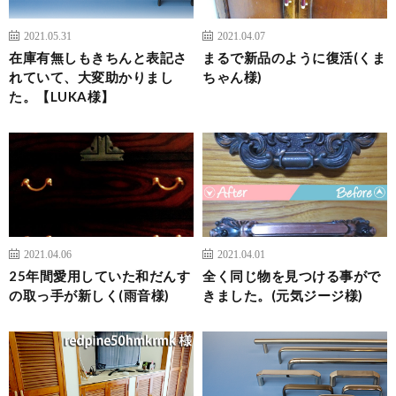
2021.05.31
2021.04.07
在庫有無しもきちんと表記さ
まるで新品のように復活(くま
れていて、大変助かりまし
ちゃん様)
た。【LUKA様】
2021.04.06
2021.04.01
25年間愛用していた和だんす
全く同じ物を見つける事がで
の取っ手が新しく(雨音様)
きました。(元気ジージ様)