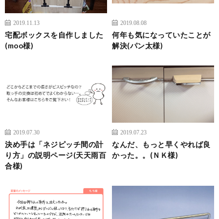
2019.11.13
2019.08.08
宅配ボックスを自作しました
何年も気になっていたことが
(moo様)
解決(パン太様)
2019.07.30
2019.07.23
決め手は「ネジピッチ間の計
なんだ、もっと早くやれば良
り方」の説明ページ(天天雨百
かった。。(ＮＫ様)
合様)