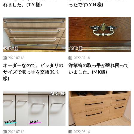
れました。(T.Y.樣)
ったです(Y.N.樣)
2022.07.18
2022.07.18
オーダーなので、ピッタリの
洋箪笥の取っ手が壊れ困って
サイズで取っ手を交換(K.K.
いました。(MK樣)
樣)
2022.07.12
2022.06.14