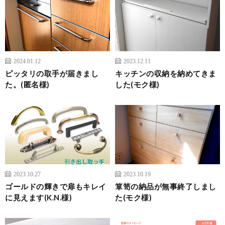
2024.01.12
2023.12.11
ピッタリの取手が届きまし
キッチンの収納を納めてきま
た。(匿名様)
した(モク様)
2023.10.27
2023.10.19
ゴールドの輝きで扉もキレイ
箪笥の納品が無事終了しまし
に見えます(K.N.様)
た(モク様)