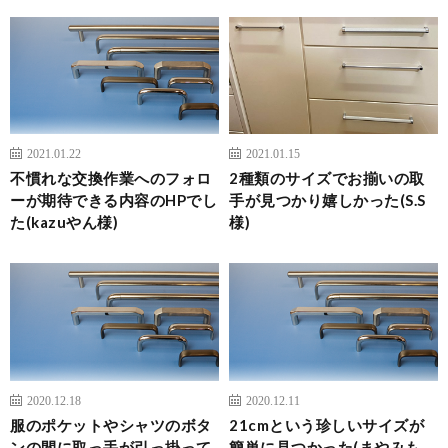
2021.01.22
2021.01.15
不慣れな交換作業へのフォロ
2種類のサイズでお揃いの取
ーが期待できる内容のHPでし
手が見つかり嬉しかった(S.S
た(kazuやん様)
様)
2020.12.18
2020.12.11
服のポケットやシャツのボタ
21cmという珍しいサイズが
ンの間に取っ手が引っ掛って
簡単に見つかった(まやみも