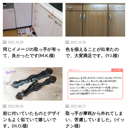
2022.10.28
2022.10.26
同じイメージの取っ手が有っ
色を揃えることが出来たの
て、良かったです(M.K.様)
で、大変満足です。(Y.I.様)
2022.08.26
2022.08.25
前に付いていたものとデザイ
取っ手が摩耗から外れてしま
ンもよく似ていて嬉しいで
い、苦慮していました。(イッ
す。(H.O.様)
クン様)