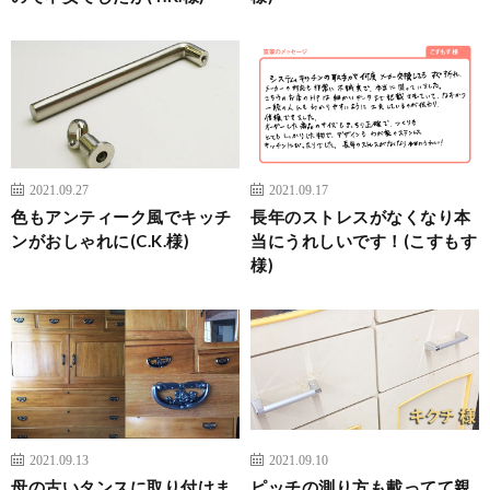
2021.09.27
2021.09.17
色もアンティーク風でキッチ
長年のストレスがなくなり本
ンがおしゃれに(C.K.様)
当にうれしいです！(こすもす
様)
2021.09.13
2021.09.10
母の古いタンスに取り付けま
ピッチの測り方も載ってて親