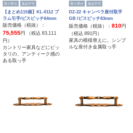
取り寄せ
返品不可
取り寄せ
返品不可
【まとめ115個】KL-0112 プ
DZ-22 キャンベラ座付取手
ラム引手/ビスピッチ64mm
GB /ビスピッチ83mm
販売価格（税抜）：
810
販売価格（税抜）：
円
75,555
円 （税込
83,111
（税込
891
円）
家具の模様替えに。シンプ
円）
ルな座付き金属取っ手
カントリー家具などにピッ
タリの、アンティーク感の
ある取っ手