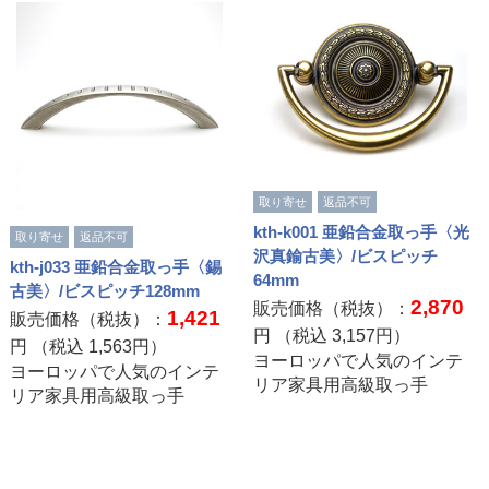
取り寄せ
返品不可
kth-k001 亜鉛合金取っ手〈光
取り寄せ
返品不可
沢真鍮古美〉/ビスピッチ
kth-j033 亜鉛合金取っ手〈錫
64mm
古美〉/ビスピッチ128mm
2,870
販売価格（税抜）：
1,421
販売価格（税抜）：
円 （税込
3,157
円）
円 （税込
1,563
円）
ヨーロッパで人気のインテ
ヨーロッパで人気のインテ
リア家具用高級取っ手
リア家具用高級取っ手