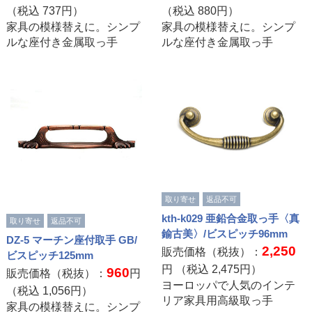
（税込
737
円）
（税込
880
円）
家具の模様替えに。シンプ
家具の模様替えに。シンプ
ルな座付き金属取っ手
ルな座付き金属取っ手
取り寄せ
返品不可
kth-k029 亜鉛合金取っ手〈真
取り寄せ
返品不可
鍮古美〉/ビスピッチ96mm
DZ-5 マーチン座付取手 GB/
2,250
販売価格（税抜）：
ビスピッチ125mm
円 （税込
2,475
円）
960
販売価格（税抜）：
円
ヨーロッパで人気のインテ
（税込
1,056
円）
リア家具用高級取っ手
家具の模様替えに。シンプ