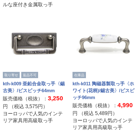
ルな座付き金属取っ手
取り寄せ
返品不可
在庫品
kth-k009 亜鉛合金取っ手〈錫
kth-k011 陶磁器製取っ手〈ホ
古美〉/ビスピッチ64mm
ワイト(花柄)/錫古美〉/ビスピ
ッチ96mm
3,250
販売価格（税抜）：
4,990
販売価格（税抜）：
円 （税込
3,575
円）
円 （税込
5,489
円）
ヨーロッパで人気のインテ
リア家具用高級取っ手
ヨーロッパで人気のインテ
リア家具用高級取っ手