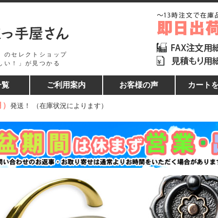
）のセレクトショップ
しい！」が見つかる
一覧
ご利用案内
お客様の声
カート
月）
発送！ （在庫状況によります）